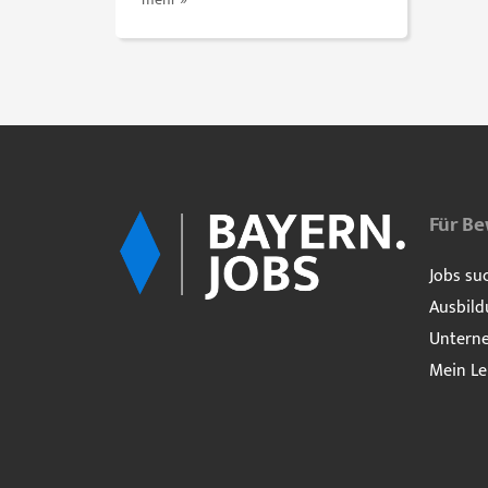
mehr »
Für B
Jobs su
Ausbild
Untern
Mein Le