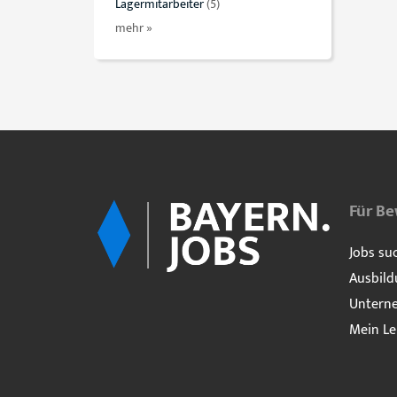
Lagermitarbeiter
(5)
mehr »
Für B
Jobs su
Ausbild
Untern
Mein Le