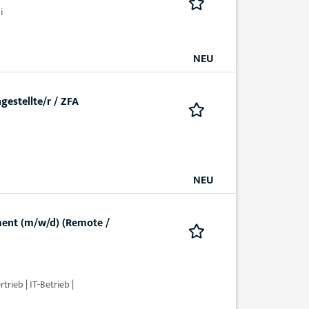
i
NEU
estellte/r / ZFA
NEU
ment (m/w/d) (Remote /
rieb | IT-Betrieb |