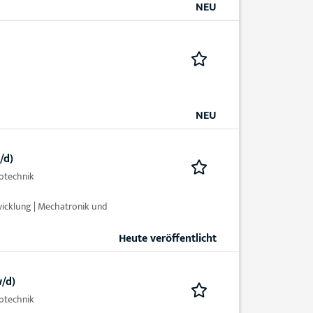
NEU
NEU
/d)
otechnik
twicklung | Mechatronik und
Heute veröffentlicht
w/d)
otechnik