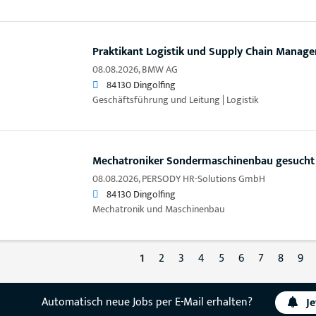
Praktikant Logistik und Supply Chain Manag
08.08.2026,
BMW AG
84130 Dingolfing
Geschäftsführung und Leitung | Logistik
Mechatroniker Sondermaschinenbau gesucht 
08.08.2026,
PERSODY HR-Solutions GmbH
84130 Dingolfing
Mechatronik und Maschinenbau
1
2
3
4
5
6
7
8
9
Automatisch neue Jobs per E-Mail erhalten?
J